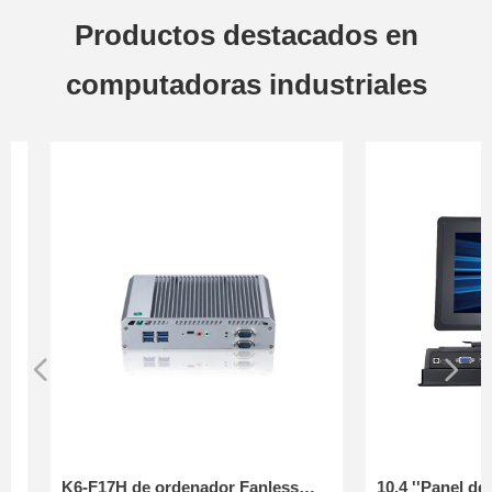
Productos destacados en
computadoras industriales
넳
넲
K6-F17H de ordenador Fanless
10.4 ''Panel de co