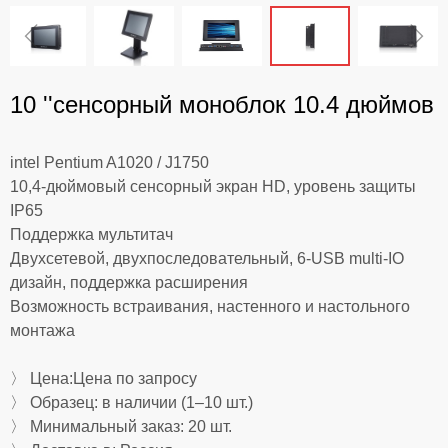
ꁆ
ꁇ
10 ''сенсорный моноблок 10.4 дюймов
intel Pentium A1020 / J1750
10,4-дюймовый сенсорный экран HD, уровень защиты
IP65
Поддержка мультитач
Двухсетевой, двухпоследовательный, 6-USB multi-IO
дизайн, поддержка расширения
Возможность встраивания, настенного и настольного
монтажа
〉 Цена:Цена по запросу
〉 Образец: в наличии (1–10 шт.)
〉 Минимальный заказ: 20 шт.